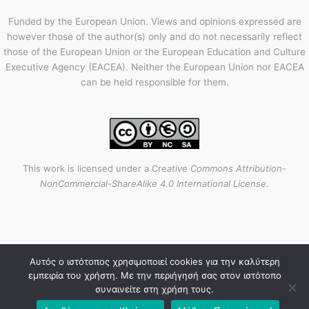
Funded by the European Union. Views and opinions expressed are
however those of the author(s) only and do not necessarily reflect
those of the European Union or the European Education and Culture
Executive Agency (EACEA). Neither the European Union nor EACEA
can be held responsible for them.
This work is licensed under a Cre
ative Commons Attribution-
NonCommercial-ShareAlike 4.0 International License.
Αυτός ο ιστότοπος χρησιμοποιεί cookies για την καλύτερη
Copyright © 2026 NOGAP |
Powered by ERASMUS+
εμπειρία του χρήστη. Με την περιήγησή σας στον ιστότοπο
Απόρρητο
συναινείτε στη χρήση τους.
Αποτύπωμα